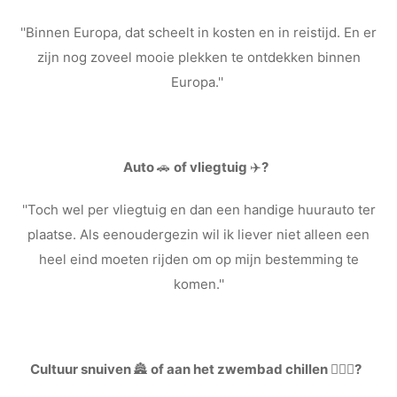
''Binnen Europa, dat scheelt in kosten en in reistijd. En er
zijn nog zoveel mooie plekken te ontdekken binnen
Europa.''
Auto
🚗
of vliegtuig
✈️
?
''Toch wel per vliegtuig en dan een handige huurauto ter
plaatse. Als eenoudergezin wil ik liever niet alleen een
heel eind moeten rijden om op mijn bestemming te
komen.''
Cultuur snuiven
🏯
of aan het zwembad chillen
🏊🏻‍♀️
?