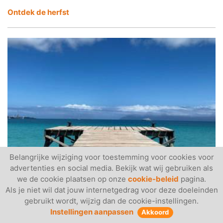
Ontdek
de herfst
Belangrijke wijziging voor toestemming voor cookies voor
advertenties en social media. Bekijk wat wij gebruiken als
3 augustus 2023
we de cookie plaatsen op onze
cookie-beleid
pagina.
#121 - Opzoek naar een oneindige zomer
Als je niet wil dat jouw internetgedrag voor deze doeleinden
Inspiratie voor een heerlijke nazomer! Ondek een
gebruikt wordt, wijzig dan de cookie-instellingen.
oneindige zomer en prachtige plekken.
Instellingen aanpassen
Akkoord