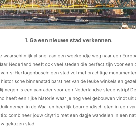
1. Ga een nieuwe stad verkennen.
 je waarschijnlijk al snel aan een weekendje weg naar een Euro
Maar Nederland heeft ook veel steden die perfect zijn voor een c
d van ’s-Hertogenbosch: een stad vol met prachtige monumenten
 historische binnenstad barst het van de leuke winkels en gezel
Nijmegen is een aanrader voor een Nederlandse stedenstrip! Dez
nd heeft een rijke historie waar je nog veel gebouwen vindt uit 
duik nemen in de Waal en heerlijk bourgondisch eten in een van
 tip: combineer jouw citytrip met een dagje wandelen in een na
ouw gekozen stad.