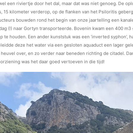
wel een riviertje door het dal, maar dat was niet genoeg. De op
 15 kilometer verderop, op de flanken van het Psiloritis geber
ucteurs bouwden rond het begin van onze jaartelling een kanal
dag (!) naar Gortyn transporteerde. Bovenin kwam een 400 m3
p te houden. Een ander kunststuk was een ‘inverted syphon’, ha
eidde deze het water via een gesloten aquaduct een lager gel
euvel over, en zo verder naar beneden richting de citadel. Da
rziening was het daar goed vertoeven in die tijd!