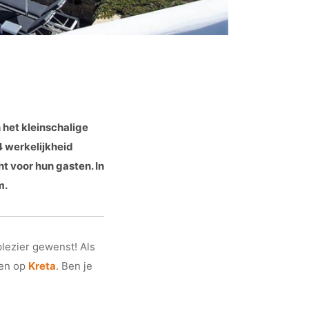
het kleinschalige
4 werkelijkheid
t voor hun gasten. In
m.
lezier gewenst! Als
zen op
Kreta
. Ben je