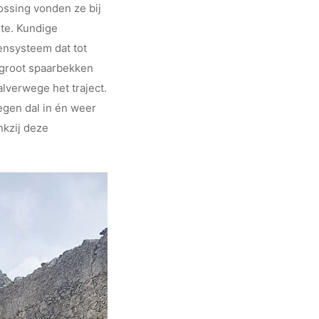
lossing vonden ze bij
gte. Kundige
ensysteem dat tot
 groot spaarbekken
lverwege het traject.
egen dal in én weer
nkzij deze