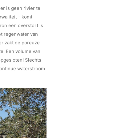
r is geen rivier te
waliteit - komt
ron een overstort is
het regenwater van
er zakt de poreuze
pte. Een volume van
opgesloten! Slechts
 continue waterstroom