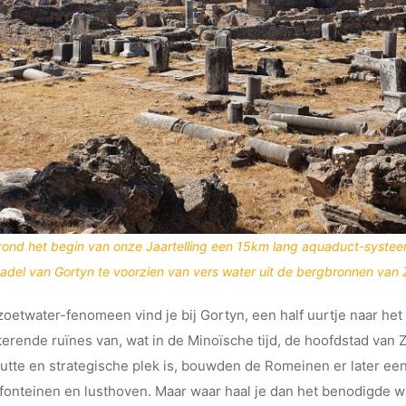
ond het begin van onze Jaartelling een 15km lang aquaduct-systee
tadel van Gortyn te voorzien van vers water uit de bergbronnen van 
oetwater-fenomeen vind je bij Gortyn, een half uurtje naar het
itterende ruïnes van, wat in de Minoïsche tijd, de hoofdstad van 
tte en strategische plek is, bouwden de Romeinen er later een
 fonteinen en lusthoven. Maar waar haal je dan het benodigde 