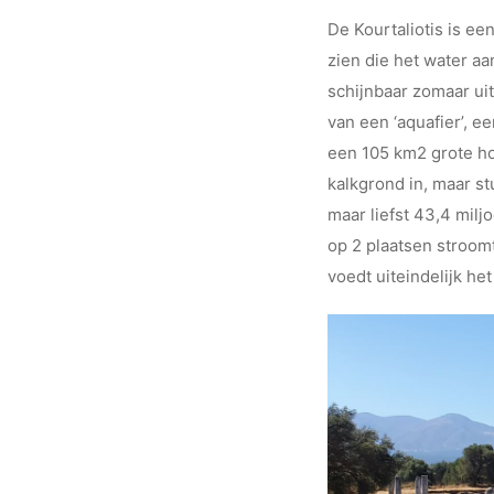
De Kourtaliotis is ee
zien die het water aa
schijnbaar zomaar ui
van een ‘aquafier’, 
een 105 km2 grote ho
kalkgrond in, maar s
maar liefst 43,4 mil
op 2 plaatsen stroomt
voedt uiteindelijk he