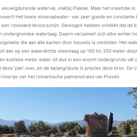
n eeuwigdurende waterval, vlakbij Plakias. Maar het vreemde is: e
nvoert! Het koele mineraalwater- van zeer goede en constante k
t een rotswand tevoorschijn. Geologen hebben ontdekt dat de b
een ondergrondse waterlaag. Daarin verzamelt zich elke winter 
ogvlakte die aan alle kanten door heuvels is omsloten. Het wat
tuit dan op een waterdichte steenlaag op 150 tot 350 meter die
joen kubieke meter water zit dus in een enorm ondergronds vat 
 deze ‘pan’ over, en de belangrijkste is precies deze bron. De
t riviertje van het romantische palmenstrand van Preveli.